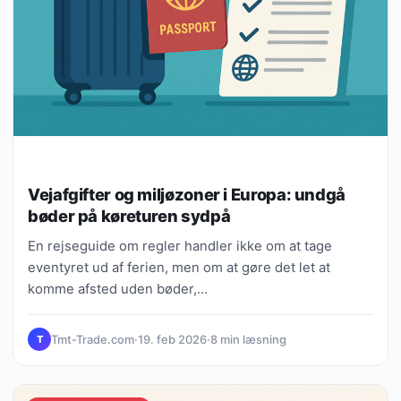
Vejafgifter og miljøzoner i Europa: undgå
bøder på køreturen sydpå
En rejseguide om regler handler ikke om at tage
eventyret ud af ferien, men om at gøre det let at
komme afsted uden bøder,…
Tmt-Trade.com
·
19. feb 2026
·
8 min læsning
T