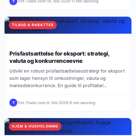
Tmt-Trade.com
·
18. feb 2026
·
11 min læsning
T
TILBUD & RABATTER
Prisfastsættelse for eksport: strategi,
valuta og konkurrenceevne
Udvikl en robust prisfastsættelsesstrategi for eksport
som tager hensyn til omkostninger, valuta og
markedskonkurrence. En guide til profitabel
prissætning globalt.
Tmt-Trade.com
·
9. feb 2026
·
8 min læsning
T
HJEM & HUSHOLDNING