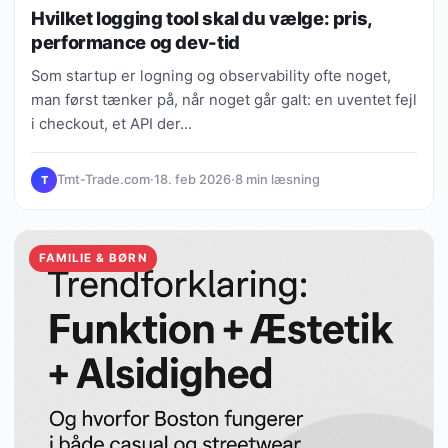
Hvilket logging tool skal du vælge: pris,
performance og dev-tid
Som startup er logning og observability ofte noget,
man først tænker på, når noget går galt: en uventet fejl
i checkout, et API der…
Tmt-Trade.com
·
18. feb 2026
·
8 min læsning
T
FAMILIE & BØRN