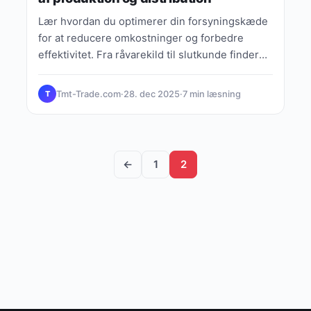
Lær hvordan du optimerer din forsyningskæde
for at reducere omkostninger og forbedre
effektivitet. Fra råvarekild til slutkunde finder
du praktiske løsninger.
Tmt-Trade.com
·
28. dec 2025
·
7 min læsning
T
←
1
2