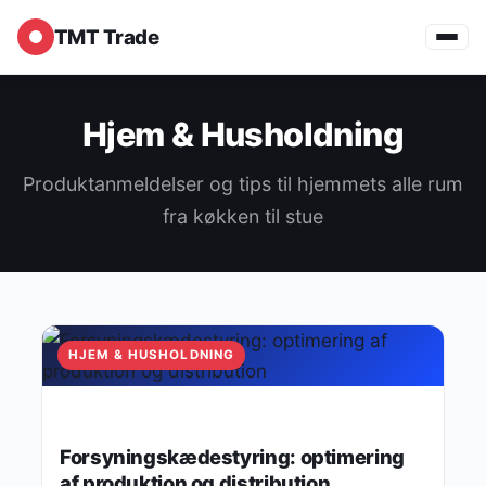
TMT Trade
Hjem & Husholdning
Produktanmeldelser og tips til hjemmets alle rum
fra køkken til stue
HJEM & HUSHOLDNING
Forsyningskædestyring: optimering
af produktion og distribution