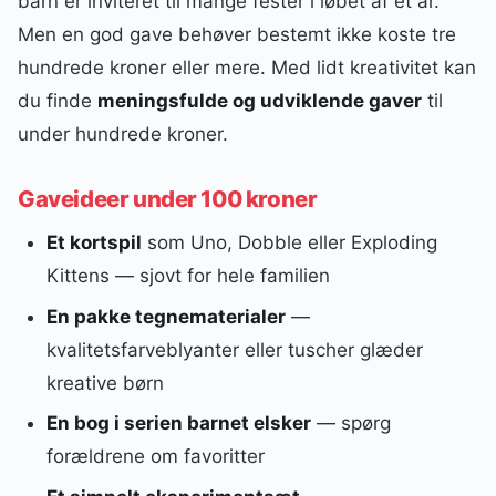
barn er inviteret til mange fester i løbet af et år.
Men en god gave behøver bestemt ikke koste tre
hundrede kroner eller mere. Med lidt kreativitet kan
du finde
meningsfulde og udviklende gaver
til
under hundrede kroner.
Gaveideer under 100 kroner
Et kortspil
som Uno, Dobble eller Exploding
Kittens — sjovt for hele familien
En pakke tegnematerialer
—
kvalitetsfarveblyanter eller tuscher glæder
kreative børn
En bog i serien barnet elsker
— spørg
forældrene om favoritter