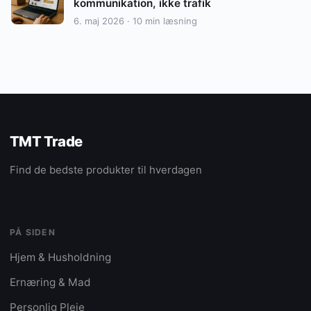
kommunikation, ikke trafik
6. maj 2026 · 10 min læsning
TMT Trade
Find de bedste produkter til hverdagen
PÅ SIDEN
Hjem & Husholdning
Ernæring & Mad
Personlig Pleje