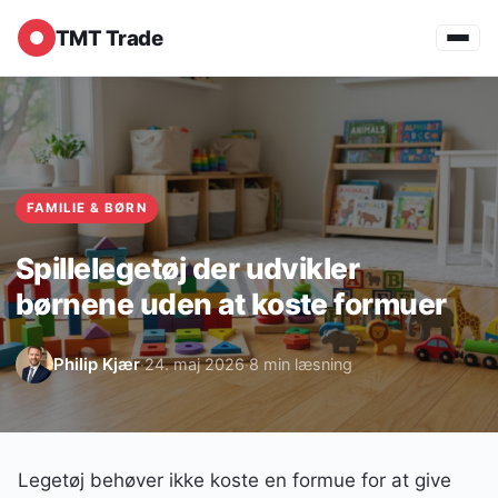
TMT Trade
FAMILIE & BØRN
Spillelegetøj der udvikler
børnene uden at koste formuer
Philip Kjær
24. maj 2026
8 min læsning
·
·
Legetøj behøver ikke koste en formue for at give