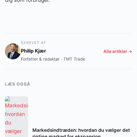
SKREVET AF
Philip Kjær
Alle artikler →
Forfatter & redaktør · TMT Trade
LÆS OGSÅ
Markedsindtræden: hvordan du vælger det
rigtige marked for ekspansion